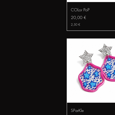
Schnellansicht
COLor PoP
Preis
20,00 €
2,50 €
Schnellansicht
SParKle