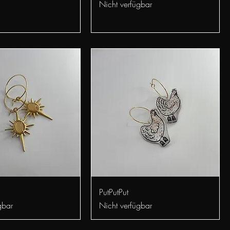
Nicht verfügbar
chnellansicht
Schnellansicht
PutPutPut
gbar
Nicht verfügbar