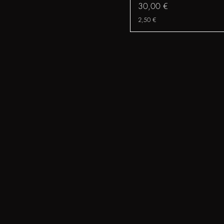
Preis
30,00 €
2,50 €