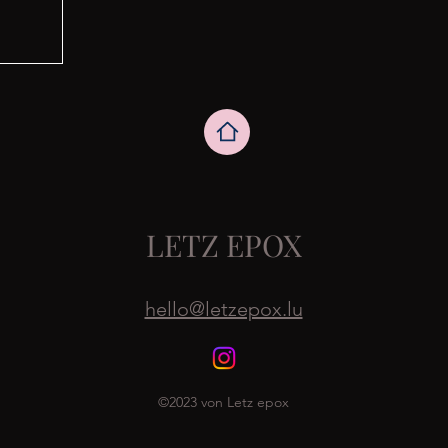
LETZ EPOX
hello@letzepox.lu
©2023 von Letz epox