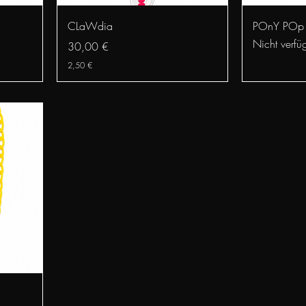
Schnellansicht
S
CLaWdia
POnY POp
Nicht verfü
Preis
30,00 €
2,50 €